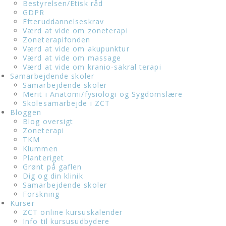
Bestyrelsen/Etisk råd
GDPR
Efteruddannelseskrav
Værd at vide om zoneterapi
Zoneterapifonden
Værd at vide om akupunktur
Værd at vide om massage
Værd at vide om kranio-sakral terapi
Samarbejdende skoler
Samarbejdende skoler
Merit i Anatomi/fysiologi og Sygdomslære
Skolesamarbejde i ZCT
Bloggen
Blog oversigt
Zoneterapi
TKM
Klummen
Planteriget
Grønt på gaflen
Dig og din klinik
Samarbejdende skoler
Forskning
Kurser
ZCT online kursuskalender
Info til kursusudbydere