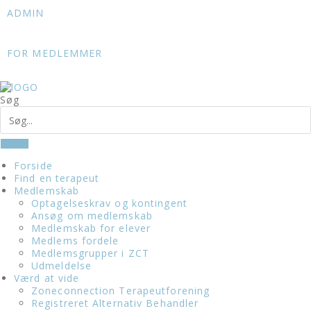
Skip
ADMIN
to
content
FOR MEDLEMMER
Søg
Forside
Find en terapeut
Medlemskab
Optagelseskrav og kontingent
Ansøg om medlemskab
Medlemskab for elever
Medlems fordele
Medlemsgrupper i ZCT
Udmeldelse
Værd at vide
Zoneconnection Terapeutforening
Registreret Alternativ Behandler