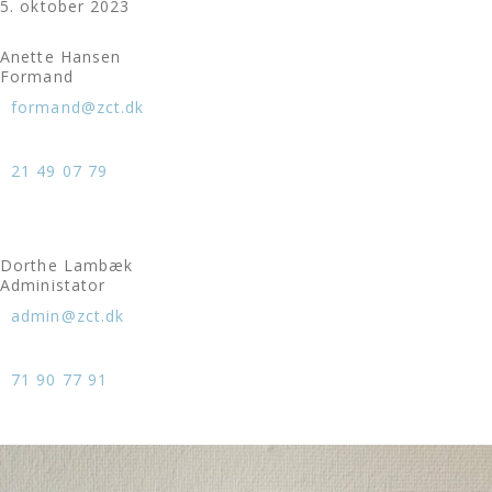
5. oktober 2023
Anette Hansen
Formand
formand@zct.dk
21 49 07 79
Dorthe Lambæk
Administator
admin@zct.dk
71 90 77 91