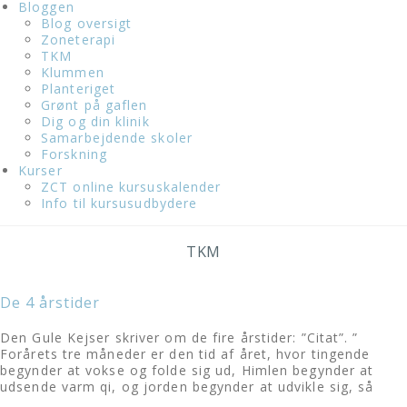
Bloggen
Blog oversigt
Zoneterapi
TKM
Klummen
Planteriget
Grønt på gaflen
Dig og din klinik
Samarbejdende skoler
Forskning
Kurser
ZCT online kursuskalender
Info til kursusudbydere
TKM
De 4 årstider
Den Gule Kejser skriver om de fire årstider: ”Citat”. ”
Forårets tre måneder er den tid af året, hvor tingende
begynder at vokse og folde sig ud, Himlen begynder at
udsende varm qi, og jorden begynder at udvikle sig, så