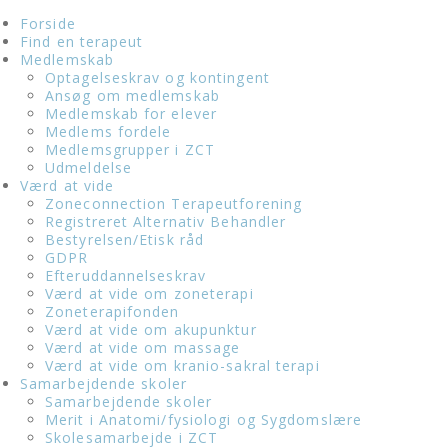
Forside
Find en terapeut
Medlemskab
Optagelseskrav og kontingent
Ansøg om medlemskab
Medlemskab for elever
Medlems fordele
Medlemsgrupper i ZCT
Udmeldelse
Værd at vide
Zoneconnection Terapeutforening
Registreret Alternativ Behandler
Bestyrelsen/Etisk råd
GDPR
Efteruddannelseskrav
Værd at vide om zoneterapi
Zoneterapifonden
Værd at vide om akupunktur
Værd at vide om massage
Værd at vide om kranio-sakral terapi
Samarbejdende skoler
Samarbejdende skoler
Merit i Anatomi/fysiologi og Sygdomslære
Skolesamarbejde i ZCT