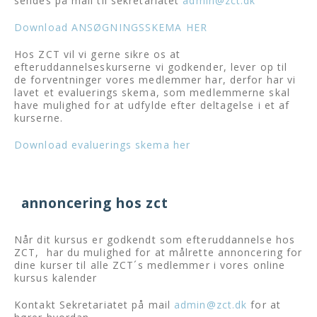
sendes på mail til sekretariatet
admin@zct.dk
Download ANSØGNINGSSKEMA HER
Hos ZCT vil vi gerne sikre os at
efteruddannelseskurserne vi godkender, lever op til
de forventninger vores medlemmer har, derfor har vi
lavet et evaluerings skema, som medlemmerne skal
have mulighed for at udfylde efter deltagelse i et af
kurserne.
Download evaluerings skema her
annoncering hos zct
Når dit kursus er godkendt som efteruddannelse hos
ZCT, har du mulighed for at målrette annoncering for
dine kurser til alle ZCT´s medlemmer i vores online
kursus kalender
Kontakt Sekretariatet på mail
admin@zct.dk
for at