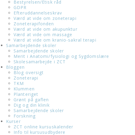
Bestyrelsen/Etisk råd
GDPR
Efteruddannelseskrav
Værd at vide om zoneterapi
Zoneterapifonden
Værd at vide om akupunktur
Værd at vide om massage
Værd at vide om kranio-sakral terapi
Samarbejdende skoler
Samarbejdende skoler
Merit i Anatomi/fysiologi og Sygdomslære
Skolesamarbejde i ZCT
Bloggen
Blog oversigt
Zoneterapi
TKM
Klummen
Planteriget
Grønt på gaflen
Dig og din klinik
Samarbejdende skoler
Forskning
Kurser
ZCT online kursuskalender
Info til kursusudbydere