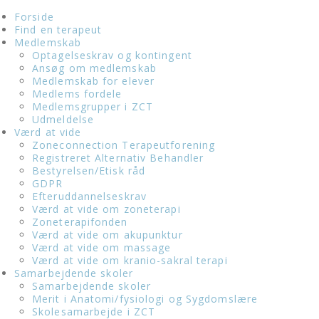
Forside
Find en terapeut
Medlemskab
Optagelseskrav og kontingent
Ansøg om medlemskab
Medlemskab for elever
Medlems fordele
Medlemsgrupper i ZCT
Udmeldelse
Værd at vide
Zoneconnection Terapeutforening
Registreret Alternativ Behandler
Bestyrelsen/Etisk råd
GDPR
Efteruddannelseskrav
Værd at vide om zoneterapi
Zoneterapifonden
Værd at vide om akupunktur
Værd at vide om massage
Værd at vide om kranio-sakral terapi
Samarbejdende skoler
Samarbejdende skoler
Merit i Anatomi/fysiologi og Sygdomslære
Skolesamarbejde i ZCT