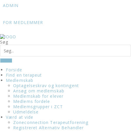
Skip
ADMIN
to
content
FOR MEDLEMMER
Søg
Forside
Find en terapeut
Medlemskab
Optagelseskrav og kontingent
Ansøg om medlemskab
Medlemskab for elever
Medlems fordele
Medlemsgrupper i ZCT
Udmeldelse
Værd at vide
Zoneconnection Terapeutforening
Registreret Alternativ Behandler