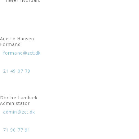
hører hvordan.
Anette Hansen
Formand
formand@zct.dk
21 49 07 79
Dorthe Lambæk
Administator
admin@zct.dk
71 90 77 91