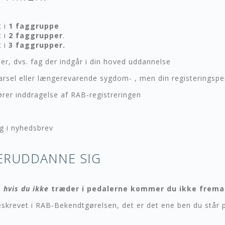
t i
1 faggruppe
t i
2 faggrupper
.
t i
3 faggrupper.
er, dvs. fag der indgår i din hoved uddannelse
barsel eller længerevarende sygdom- , men din registeringspe
er inddragelse af RAB-registreringen
og i nyhedsbrev
TERUDDANNE SIG
… hvis du ikke
træder i pedalerne kommer du ikke frema
skrevet i RAB-Bekendtgørelsen, det er det ene ben du står 