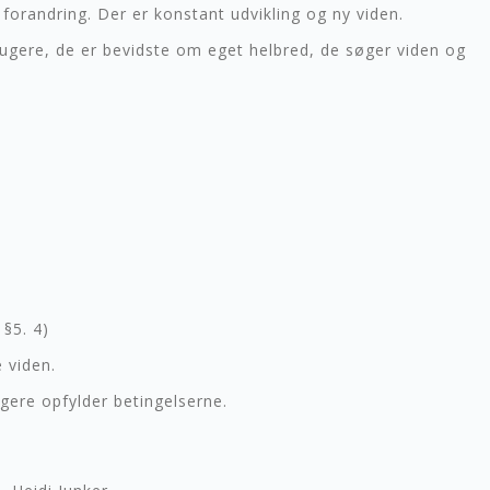
f forandring. Der er konstant udvikling og ny viden.
rugere, de er bevidste om eget helbred, de søger viden og
 §5. 4)
e viden.
ngere opfylder betingelserne.