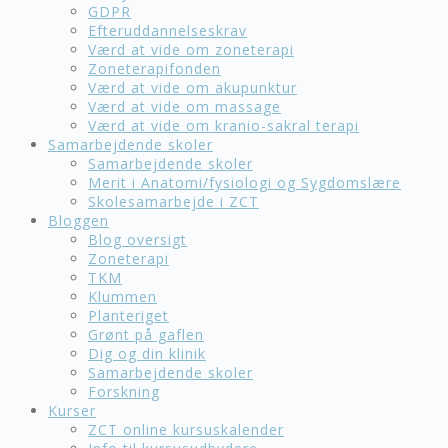
GDPR
Efteruddannelseskrav
Værd at vide om zoneterapi
Zoneterapifonden
Værd at vide om akupunktur
Værd at vide om massage
Værd at vide om kranio-sakral terapi
Samarbejdende skoler
Samarbejdende skoler
Merit i Anatomi/fysiologi og Sygdomslære
Skolesamarbejde i ZCT
Bloggen
Blog oversigt
Zoneterapi
TKM
Klummen
Planteriget
Grønt på gaflen
Dig og din klinik
Samarbejdende skoler
Forskning
Kurser
ZCT online kursuskalender