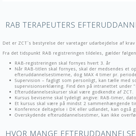
RAB TERAPEUTERS EFTERUDDANN
Det er ZCT´s bestyrelse der varetager udarbejdelse af krav 
Fra det tidspunkt RAB registreringen tildeles, gælder følge
RAB-registreringen skal fornyes hvert 3. år
Når RAB-titlen skal fornyes, skal der medsendes et o
efteruddannelsestimerne, dog MAX 4 timer pr. period
Supervision – fagligt som personligt, kan tælle med 
supervisionserklæring. Find den på intranettet und
Efteruddannelseskurser skal være godkendte af ZCT.
Kursus beviserne skal tydeligt angive: RAB-timer, dato
Et kursus skal være på mindst 2 sammenhængende t
Konference deltagelse i DK eller udlandet, kan også g
Overskydende efteruddannelsestimer, kan ikke overfør
HVOR MANGE EFTERUDDANNELSE