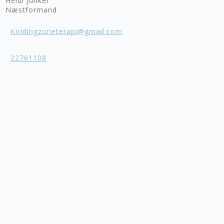
Heidi Junker
Næstformand
Koldingzoneterapi@gmail.com
22761108