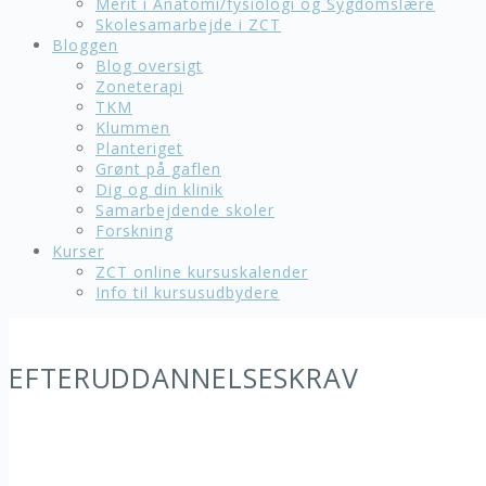
Merit i Anatomi/fysiologi og Sygdomslære
Skolesamarbejde i ZCT
Bloggen
Blog oversigt
Zoneterapi
TKM
Klummen
Planteriget
Grønt på gaflen
Dig og din klinik
Samarbejdende skoler
Forskning
Kurser
ZCT online kursuskalender
Info til kursusudbydere
EFTERUDDANNELSESKRAV