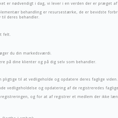
lket er nødvendigt i dag, vi lever i en verden der er præget a
mplementær behandling er resursestærke, de er bevidste forb
 til deres behandler.
 felt.
 øger du din markedsværdi.
ere på dine klienter og på dig selv som behandler.
pligtige til at vedligeholde og opdatere deres faglige viden.
ende vedligeholdelse og opdatering af de registreredes faglig
 registreringen, og for at af registrer et medlem der ikke læ