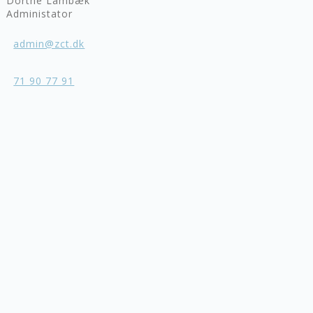
Dorthe Lambæk
Administator
admin@zct.dk
71 90 77 91