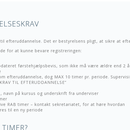
ELSESKRAV
til efteruddannelse. Det er bestyrelsens pligt, at sikre at e
nde for at kunne bevare registreringen:
pdateret førstehjælpsbevis, som ikke må være ældre end 2 år
e
som efteruddannelse, dog MAX 10 timer pr. periode. Supervis
er ”KRAV TIL EFTERUDDANNELSE”
, navn på kursus og underskrift fra underviser
imer
ive RAB timer – kontakt sekretariatet, for at høre hvordan
es til en ny periode
 TIMER?