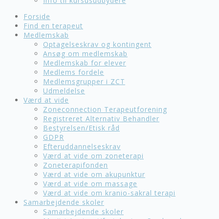
Info til kursusudbydere
Forside
Find en terapeut
Medlemskab
Optagelseskrav og kontingent
Ansøg om medlemskab
Medlemskab for elever
Medlems fordele
Medlemsgrupper i ZCT
Udmeldelse
Værd at vide
Zoneconnection Terapeutforening
Registreret Alternativ Behandler
Bestyrelsen/Etisk råd
GDPR
Efteruddannelseskrav
Værd at vide om zoneterapi
Zoneterapifonden
Værd at vide om akupunktur
Værd at vide om massage
Værd at vide om kranio-sakral terapi
Samarbejdende skoler
Samarbejdende skoler