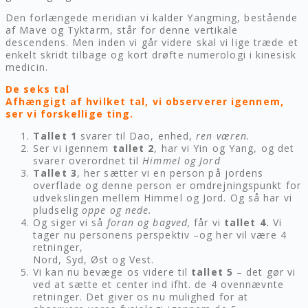
Den forlængede meridian vi kalder Yangming, bestående
af Mave og Tyktarm, står for denne vertikale
descendens. Men inden vi går videre skal vi lige træde et
enkelt skridt tilbage og kort drøfte numerologi i kinesisk
medicin.
De seks tal
Afhængigt af hvilket tal, vi observerer igennem,
ser vi forskellige ting.
Tallet 1
svarer til Dao, enhed,
ren væren.
Ser vi igennem
tallet 2
, har vi Yin og Yang, og det
svarer overordnet til
Himmel og Jord
Tallet 3
, her sætter vi en person på jordens
overflade og denne person er omdrejningspunkt for
udvekslingen mellem Himmel og Jord. Og så har vi
pludselig
oppe og nede.
Og siger vi så
foran og bagved,
får vi
tallet 4.
Vi
tager nu personens perspektiv –og her vil være 4
retninger,
Nord, Syd, Øst og Vest.
Vi kan nu bevæge os videre til
tallet 5
– det gør vi
ved at sætte et center ind ifht. de 4 ovennævnte
retninger. Det giver os nu mulighed for at