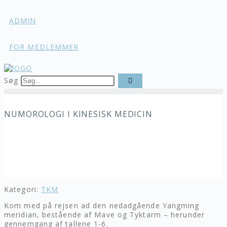
Skip
to
ADMIN
content
FOR MEDLEMMER
Søg
NUMOROLOGI I KINESISK MEDICIN
Kategori:
TKM
Kom med på rejsen ad den nedadgående Yangming
meridian, bestående af Mave og Tyktarm – herunder
gennemgang af tallene 1-6.