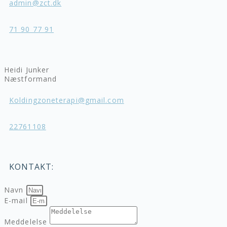
admin@zct.dk
71 90 77 91
Heidi Junker
Næstformand
Koldingzoneterapi@gmail.com
22761108
KONTAKT:
Navn
E-mail
Meddelelse