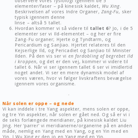
observere vores fysiologi igennem de 5
elementer/faser – på kinesisk kaldet,
Wu Xing
.
Beskrivelsen af vores Indre Organer,
Zang-Fu
, sker
typisk igennem denne
linse – altså 5 tallet.
Hvordan kommer vi så videre til
tallet 6
? Jo, i de 5
elementer ser vi Ild-elementet – og her er fire
Zang-Fu organer; Hjerte og Tyndtarm, og
Pericardium og SanJiao. Hjertet relateres til den
Kejserlige Ild, og Pericadiet og SanJiao til Minister
Ilden. På den vis ser vi
en fordobling af begrebet Ild
i kroppen
, og det er den vej, kommer vi videre til
tallet 6. Når vi ser igennem tallet 6 ser vi imidlertid
noget andet. Vi ser en mere dynamisk model af
vores væren, hvor vi følger livskraftens bevægelse
igennem vores organisme.
.
Når solen er oppe – og nede
Vi kan inddele i tre Yang aspekter, mens solen er oppe,
og tre Yin aspekter, når solen er gået ned. Og så er vi i
de seks forlængede meridianer, på kinesisk kaldet Liu
Jing. Her ‘parrer’ vi meridianerne/organerne på en anden
måde, nemlig en Yang med en Yang, og en Yin med en
Yin. I Wu Xing er den jo en Yang med en Yin.