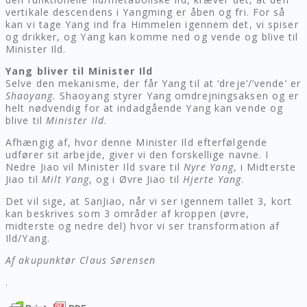
vertikale descendens i Yangming er åben og fri. For så
kan vi tage Yang ind fra Himmelen igennem det, vi spiser
og drikker, og Yang kan komme ned og vende og blive til
Minister Ild.
Yang bliver til Minister Ild
Selve den mekanisme, der får Yang til at ‘dreje’/’vende’ er
Shaoyang.
Shaoyang styrer Yang omdrejningsaksen og er
helt nødvendig for at indadgående Yang kan vende og
blive til
Minister Ild
.
Afhængig af, hvor denne Minister Ild efterfølgende
udfører sit arbejde, giver vi den forskellige navne. I
Nedre Jiao vil Minister Ild svare til
Nyre Yang
, i Midterste
Jiao til
Milt Yang
, og i Øvre Jiao til
Hjerte Yang
.
Det vil sige, at SanJiao, når vi ser igennem tallet 3, kort
kan beskrives som 3 områder af kroppen (øvre,
midterste og nedre del) hvor vi ser transformation af
Ild/Yang.
Af akupunktør Claus Sørensen
.