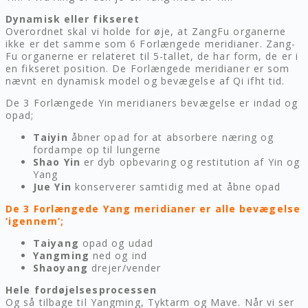
Dynamisk eller fikseret
Overordnet skal vi holde for øje, at ZangFu organerne
ikke er det samme som 6 Forlængede meridianer. Zang-
Fu organerne er relateret til 5-tallet, de har form, de er i
en fikseret position. De Forlængede meridianer er som
nævnt en dynamisk model og bevægelse af Qi ifht tid.
De 3 Forlængede Yin meridianers bevægelse er indad og
opad;
Taiyin
åbner opad for at absorbere næring og
fordampe op til lungerne
Shao Yin
er dyb opbevaring og restitution af Yin og
Yang
Jue Yin
konserverer samtidig med at åbne opad
De 3 Forlængede Yang meridianer er alle bevægelse
‘igennem’;
Taiyang
opad og udad
Yangming
ned og ind
Shaoyang
drejer/vender
Hele fordøjelsesprocessen
Og så tilbage til Yangming, Tyktarm og Mave. Når vi ser