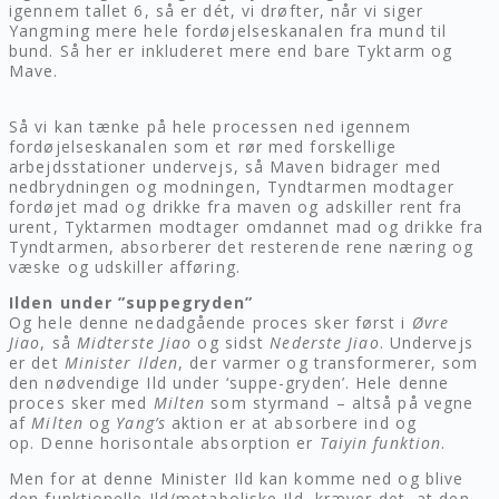
igennem tallet 6, så er dét, vi drøfter, når vi siger
Yangming mere hele fordøjelseskanalen fra mund til
bund. Så her er inkluderet mere end bare Tyktarm og
Mave.
Så vi kan tænke på hele processen ned igennem
fordøjelseskanalen som et rør med forskellige
arbejdsstationer undervejs, så Maven bidrager med
nedbrydningen og modningen, Tyndtarmen modtager
fordøjet mad og drikke fra maven og adskiller rent fra
urent, Tyktarmen modtager omdannet mad og drikke fra
Tyndtarmen, absorberer det resterende rene næring og
væske og udskiller afføring.
Ilden under ”suppegryden”
Og hele denne nedadgående proces sker først i
Øvre
Jiao
, så
Midterste Jiao
og sidst
Nederste Jiao
. Undervejs
er det
Minister Ilden
, der varmer og transformerer, som
den nødvendige Ild under ‘suppe-gryden’. Hele denne
proces sker med
Milten
som styrmand – altså på vegne
af
Milten
og
Yang’s
aktion er at absorbere ind og
op. Denne horisontale absorption er
Taiyin funktion
.
Men for at denne Minister Ild kan komme ned og blive
den funktionelle Ild/metaboliske Ild, kræver det, at den