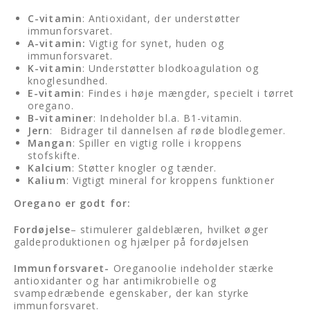
C-vitamin
: Antioxidant, der understøtter
immunforsvaret.
A-vitamin:
Vigtig for synet, huden og
immunforsvaret.
K-vitamin
: Understøtter blodkoagulation og
knoglesundhed.
E-vitamin
: Findes i høje mængder, specielt i tørret
oregano.
B-vitaminer
: Indeholder bl.a. B1-vitamin.
Jern
: Bidrager til dannelsen af røde blodlegemer.
Mangan
: Spiller en vigtig rolle i kroppens
stofskifte.
Kalcium
: Støtter knogler og tænder.
Kalium
: Vigtigt mineral for kroppens funktioner
Oregano er godt for:
Fordøjelse
– stimulerer galdeblæren, hvilket øger
galdeproduktionen og hjælper på fordøjelsen
Immunforsvaret-
Oreganoolie indeholder stærke
antioxidanter og har antimikrobielle og
svampedræbende egenskaber, der kan styrke
immunforsvaret.