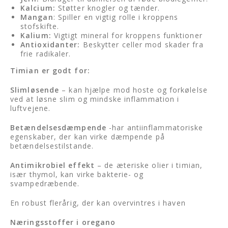
Kalcium:
Støtter knogler og tænder.
Mangan
: Spiller en vigtig rolle i kroppens
stofskifte.
Kalium:
Vigtigt mineral for kroppens funktioner
Antioxidanter:
Beskytter celler mod skader fra
frie radikaler.
Timian er godt for:
Slimløsende
– kan hjælpe mod hoste og forkølelse
ved at løsne slim og mindske inflammation i
luftvejene.
Betændelsesdæmpende
-har antiinflammatoriske
egenskaber, der kan virke dæmpende på
betændelsestilstande.
Antimikrobiel effekt
– de æteriske olier i timian,
især thymol, kan virke bakterie- og
svampedræbende.
En robust flerårig, der kan overvintres i haven
Næringsstoffer i oregano