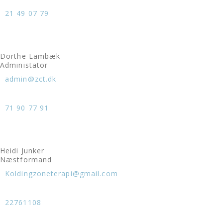
21 49 07 79
Dorthe Lambæk
Administator
admin@zct.dk
71 90 77 91
Heidi Junker
Næstformand
Koldingzoneterapi@gmail.com
22761108