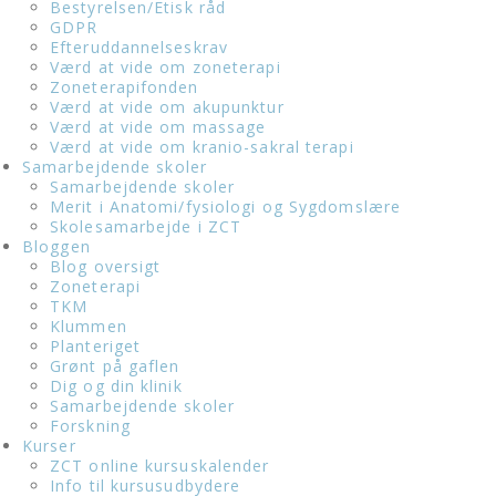
Bestyrelsen/Etisk råd
GDPR
Efteruddannelseskrav
Værd at vide om zoneterapi
Zoneterapifonden
Værd at vide om akupunktur
Værd at vide om massage
Værd at vide om kranio-sakral terapi
Samarbejdende skoler
Samarbejdende skoler
Merit i Anatomi/fysiologi og Sygdomslære
Skolesamarbejde i ZCT
Bloggen
Blog oversigt
Zoneterapi
TKM
Klummen
Planteriget
Grønt på gaflen
Dig og din klinik
Samarbejdende skoler
Forskning
Kurser
ZCT online kursuskalender
Info til kursusudbydere