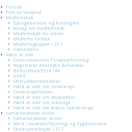
Forside
Find en terapeut
Medlemskab
Optagelseskrav og kontingent
Ansøg om medlemskab
Medlemskab for elever
Medlems fordele
Medlemsgrupper i ZCT
Udmeldelse
Værd at vide
Zoneconnection Terapeutforening
Registreret Alternativ Behandler
Bestyrelsen/Etisk råd
GDPR
Efteruddannelseskrav
Værd at vide om zoneterapi
Zoneterapifonden
Værd at vide om akupunktur
Værd at vide om massage
Værd at vide om kranio-sakral terapi
Samarbejdende skoler
Samarbejdende skoler
Merit i Anatomi/fysiologi og Sygdomslære
Skolesamarbejde i ZCT