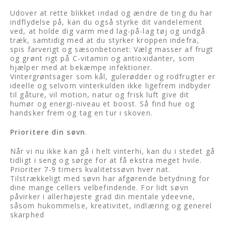
Udover at rette blikket indad og ændre de ting du har
indflydelse på, kan du også styrke dit vandelement
ved, at holde dig varm med lag-på-lag tøj og undgå
træk, samtidig med at du styrker kroppen indefra,
spis farverigt og sæsonbetonet: Vælg masser af frugt
og grønt rigt på C-vitamin og antioxidanter, som
hjælper med at bekæmpe infektioner.
Vintergrøntsager som kål, gulerødder og rodfrugter er
ideelle og selvom vinterkulden ikke ligefrem indbyder
til gåture, vil motion, natur og frisk luft give dit
humør og energi-niveau et boost. Så find hue og
handsker frem og tag en tur i skoven.
Prioritere din søvn
.
Når vi nu ikke kan gå i helt vinterhi, kan du i stedet gå
tidligt i seng og sørge for at få ekstra meget hvile.
Prioriter 7-9 timers kvalitetssøvn hver nat.
Tilstrækkeligt med søvn har afgørende betydning for
dine mange cellers velbefindende. For lidt søvn
påvirker i allerhøjeste grad din mentale ydeevne,
såsom hukommelse, kreativitet, indlæring og generel
skarphed