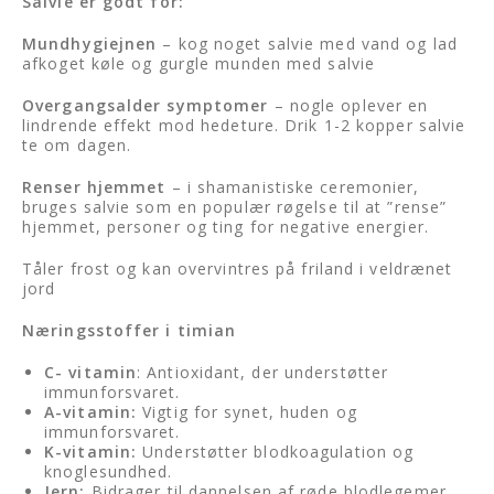
Salvie er godt for:
Mundhygiejnen
– kog noget salvie med vand og lad
afkoget køle og gurgle munden med salvie
Overgangsalder symptomer
– nogle oplever en
lindrende effekt mod hedeture. Drik 1-2 kopper salvie
te om dagen.
Renser hjemmet
– i shamanistiske ceremonier,
bruges salvie som en populær røgelse til at ”rense”
hjemmet, personer og ting for negative energier.
Tåler frost og kan overvintres på friland i veldrænet
jord
Næringsstoffer i timian
C- vitamin
: Antioxidant, der understøtter
immunforsvaret.
A-vitamin:
Vigtig for synet, huden og
immunforsvaret.
K-vitamin:
Understøtter blodkoagulation og
knoglesundhed.
Jern:
Bidrager til dannelsen af røde blodlegemer.