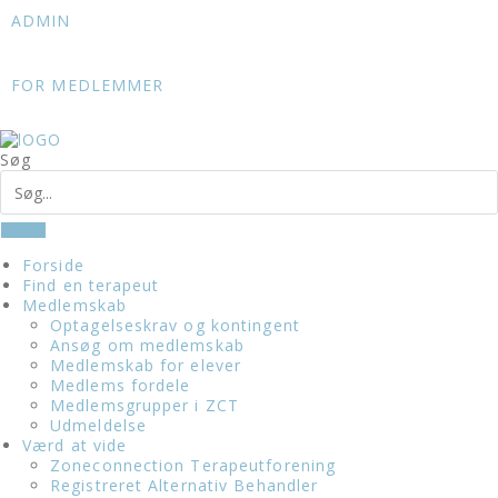
Skip
ADMIN
to
content
FOR MEDLEMMER
Søg
Forside
Find en terapeut
Medlemskab
Optagelseskrav og kontingent
Ansøg om medlemskab
Medlemskab for elever
Medlems fordele
Medlemsgrupper i ZCT
Udmeldelse
Værd at vide
Zoneconnection Terapeutforening
Registreret Alternativ Behandler