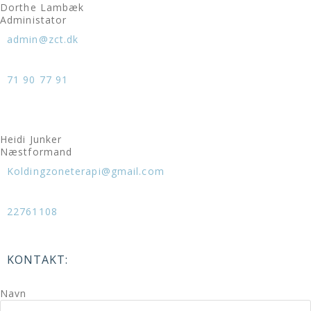
Dorthe Lambæk
Administator
admin@zct.dk
71 90 77 91
Heidi Junker
Næstformand
Koldingzoneterapi@gmail.com
22761108
KONTAKT:
Navn