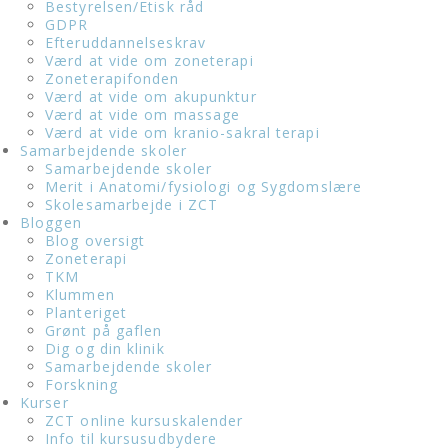
Bestyrelsen/Etisk råd
GDPR
Efteruddannelseskrav
Værd at vide om zoneterapi
Zoneterapifonden
Værd at vide om akupunktur
Værd at vide om massage
Værd at vide om kranio-sakral terapi
Samarbejdende skoler
Samarbejdende skoler
Merit i Anatomi/fysiologi og Sygdomslære
Skolesamarbejde i ZCT
Bloggen
Blog oversigt
Zoneterapi
TKM
Klummen
Planteriget
Grønt på gaflen
Dig og din klinik
Samarbejdende skoler
Forskning
Kurser
ZCT online kursuskalender
Info til kursusudbydere