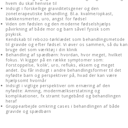
hvem du skal henvise til
Indsigt i forskellige graviditetsgener og den
zoneterapeutiske behandling. Bl.a. kvalme/opkast,
bækkensmerter, uro, angst for fødsel
Viden om fødslen og den moderne fødselshjælps
påvirkning af både mor og barn såvel fysisk som
psykisk.
Kendskab til rebozo-tørklædet som behandlingsmetode
til gravide og efter fødsel. Vi øver os sammen, så du kan
bruge det som værktøj i din klinik
Behandling af spædbørn: hvordan, hvor meget, hvilket
fokus. Vi kigger på en række symptomer som:
Forstoppelse, ‘kolik’, uro, refluks, eksem og meget
andet. Du får indsigt i andre behandlingsformer til det
nyfødte barn og perspektiver på, hvad der kan være
hjælpsomt hvornår
Indsigt i vigtige perspektiver om ernæring af den
nyfødte: Amning, modermælkserstatning og
komplikationer, fx stramt tungebånd og behandlingen
heraf
Gruppearbejde omkring cases i behandlingen af både
gravide og spædbørn