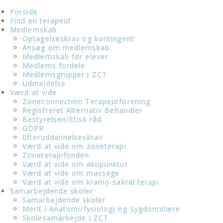
Forside
Find en terapeut
Medlemskab
Optagelseskrav og kontingent
Ansøg om medlemskab
Medlemskab for elever
Medlems fordele
Medlemsgrupper i ZCT
Udmeldelse
Værd at vide
Zoneconnection Terapeutforening
Registreret Alternativ Behandler
Bestyrelsen/Etisk råd
GDPR
Efteruddannelseskrav
Værd at vide om zoneterapi
Zoneterapifonden
Værd at vide om akupunktur
Værd at vide om massage
Værd at vide om kranio-sakral terapi
Samarbejdende skoler
Samarbejdende skoler
Merit i Anatomi/fysiologi og Sygdomslære
Skolesamarbejde i ZCT