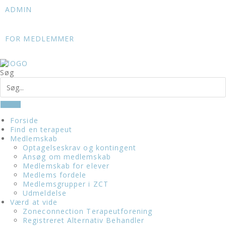
Skip
ADMIN
to
content
FOR MEDLEMMER
Søg
Forside
Find en terapeut
Medlemskab
Optagelseskrav og kontingent
Ansøg om medlemskab
Medlemskab for elever
Medlems fordele
Medlemsgrupper i ZCT
Udmeldelse
Værd at vide
Zoneconnection Terapeutforening
Registreret Alternativ Behandler