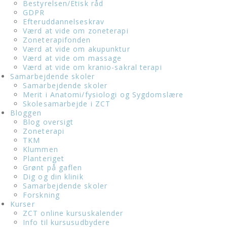
Bestyrelsen/Etisk råd
GDPR
Efteruddannelseskrav
Værd at vide om zoneterapi
Zoneterapifonden
Værd at vide om akupunktur
Værd at vide om massage
Værd at vide om kranio-sakral terapi
Samarbejdende skoler
Samarbejdende skoler
Merit i Anatomi/fysiologi og Sygdomslære
Skolesamarbejde i ZCT
Bloggen
Blog oversigt
Zoneterapi
TKM
Klummen
Planteriget
Grønt på gaflen
Dig og din klinik
Samarbejdende skoler
Forskning
Kurser
ZCT online kursuskalender
Info til kursusudbydere