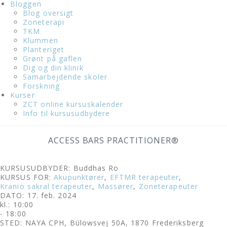
Bloggen
Blog oversigt
Zoneterapi
TKM
Klummen
Planteriget
Grønt på gaflen
Dig og din klinik
Samarbejdende skoler
Forskning
Kurser
ZCT online kursuskalender
Info til kursusudbydere
ACCESS BARS PRACTITIONER®
KURSUSUDBYDER: Buddhas Ro
KURSUS FOR:
Akupunktører
,
EFTMR terapeuter
,
Kranio sakral terapeuter
,
Massører
,
Zoneterapeuter
DATO: 17. feb. 2024
kl.: 10:00
- 18:00
STED: NAYA CPH, Bülowsvej 50A, 1870 Frederiksberg