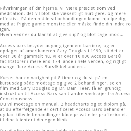
Påvirkningen af din hjerne, vil være præcist som ved
meditation, det vil blot ske væsentligt hurtigere, og mere
effektivt. På den måde vil behandlingen kunne hjælpe dig,
med at frigive gamle mønstre eller måske finde din indre ro
igen.
Hvem ved? er du klar til at give slip? og blot tage imod…
Access bars betyder adgang igennem barriere, og er
opdaget af amerikaneren Gary Douglas i 1990, så det er
over 30 år gammelt nu, vi er over 10.000 Access Bars®
facilitatorer i mere end 174 lande i hele verden, og rigtigt
mange flere Access Bars® behandlere..
Kurset har en varighed på 8 timer og du vil på en
kursusdag både modtage og give 2 behandlinger, se en
film med Gary Douglas og Dr. Dain Heer, få en grundig
instruktion til Access Bars samt andre værktøjer fra Access
Consciousness.
Du vil modtage en manual, 2 headcharts og et diplom på,
at du efterfølgende er certificeret Access Bars behandler
og kan tilbyde behandlinger både privat eller proffesionelt
til dine klienter i din egen klinik.
Du vil efter Kurset kunne kalde dig access Bars®