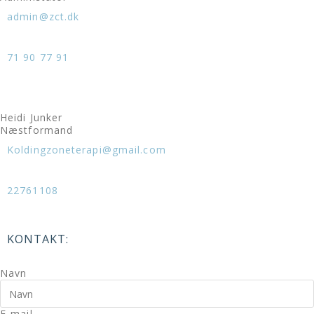
admin@zct.dk
71 90 77 91
Heidi Junker
Næstformand
Koldingzoneterapi@gmail.com
22761108
KONTAKT:
Navn
E-mail