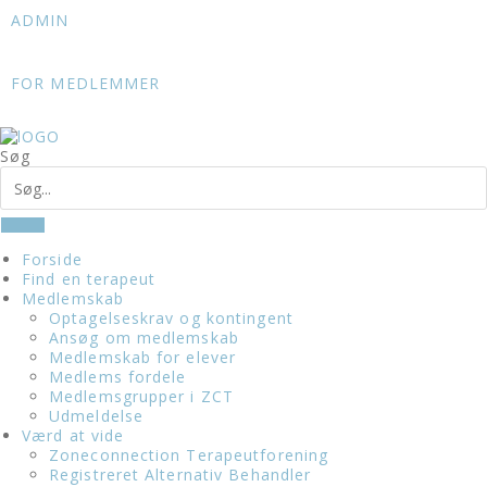
Skip
ADMIN
to
content
FOR MEDLEMMER
Søg
Forside
Find en terapeut
Medlemskab
Optagelseskrav og kontingent
Ansøg om medlemskab
Medlemskab for elever
Medlems fordele
Medlemsgrupper i ZCT
Udmeldelse
Værd at vide
Zoneconnection Terapeutforening
Registreret Alternativ Behandler