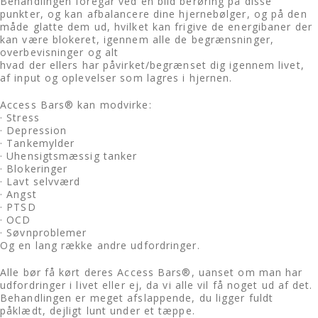
Behandlingen foregår ved en blid berøring på disse
punkter, og kan afbalancere dine hjernebølger, og på den
måde glatte dem ud, hvilket kan frigive de energibaner der
kan være blokeret, igennem alle de begrænsninger,
overbevisninger og alt
hvad der ellers har påvirket/begrænset dig igennem livet,
af input og oplevelser som lagres i hjernen.
Access Bars® kan modvirke:
· Stress
· Depression
· Tankemylder
· Uhensigtsmæssig tanker
· Blokeringer
· Lavt selvværd
· Angst
· PTSD
· OCD
· Søvnproblemer
Og en lang række andre udfordringer.
Alle bør få kørt deres Access Bars®, uanset om man har
udfordringer i livet eller ej, da vi alle vil få noget ud af det.
Behandlingen er meget afslappende, du ligger fuldt
påklædt, dejligt lunt under et tæppe.