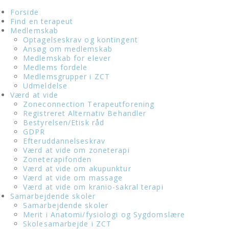
Forside
Find en terapeut
Medlemskab
Optagelseskrav og kontingent
Ansøg om medlemskab
Medlemskab for elever
Medlems fordele
Medlemsgrupper i ZCT
Udmeldelse
Værd at vide
Zoneconnection Terapeutforening
Registreret Alternativ Behandler
Bestyrelsen/Etisk råd
GDPR
Efteruddannelseskrav
Værd at vide om zoneterapi
Zoneterapifonden
Værd at vide om akupunktur
Værd at vide om massage
Værd at vide om kranio-sakral terapi
Samarbejdende skoler
Samarbejdende skoler
Merit i Anatomi/fysiologi og Sygdomslære
Skolesamarbejde i ZCT