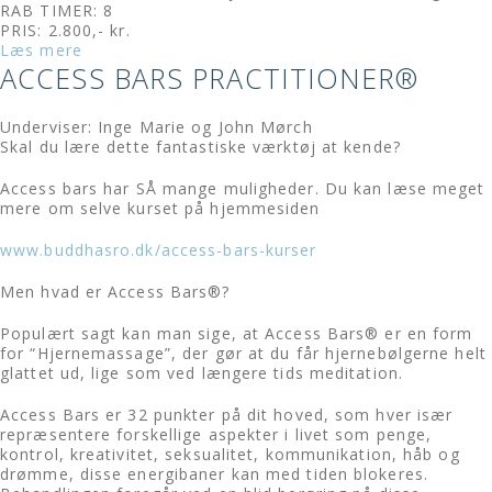
RAB TIMER: 8
PRIS: 2.800,- kr.
Læs mere
ACCESS BARS PRACTITIONER®
Underviser: Inge Marie og John Mørch
Skal du lære dette fantastiske værktøj at kende?
Access bars har SÅ mange muligheder. Du kan læse meget
mere om selve kurset på hjemmesiden
www.buddhasro.dk/access-bars-kurser
Men hvad er Access Bars®?
Populært sagt kan man sige, at Access Bars® er en form
for “Hjernemassage”, der gør at du får hjernebølgerne helt
glattet ud, lige som ved længere tids meditation.
Access Bars er 32 punkter på dit hoved, som hver især
repræsentere forskellige aspekter i livet som penge,
kontrol, kreativitet, seksualitet, kommunikation, håb og
drømme, disse energibaner kan med tiden blokeres.