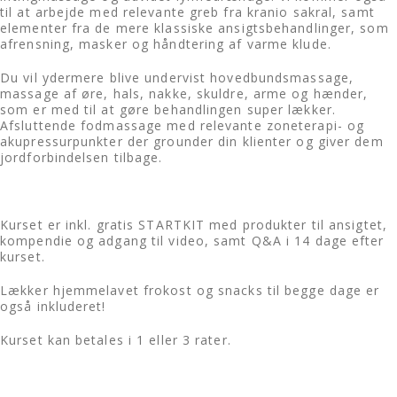
til at arbejde med relevante greb fra kranio sakral, samt
elementer fra de mere klassiske ansigtsbehandlinger, som
afrensning, masker og håndtering af varme klude.
Du vil ydermere blive undervist hovedbundsmassage,
massage af øre, hals, nakke, skuldre, arme og hænder,
som er med til at gøre behandlingen super lækker.
Afsluttende fodmassage med relevante zoneterapi- og
akupressurpunkter der grounder din klienter og giver dem
jordforbindelsen tilbage.
Kurset er inkl. gratis STARTKIT med produkter til ansigtet,
kompendie og adgang til video, samt Q&A i 14 dage efter
kurset.
Lækker hjemmelavet frokost og snacks til begge dage er
også inkluderet!
Kurset kan betales i 1 eller 3 rater.