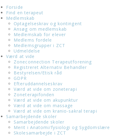
Forside
Find en terapeut
Medlemskab
Optagelseskrav og kontingent
Ansøg om medlemskab
Medlemskab for elever
Medlems fordele
Medlemsgrupper i ZCT
Udmeldelse
Værd at vide
Zoneconnection Terapeutforening
Registreret Alternativ Behandler
Bestyrelsen/Etisk råd
GDPR
Efteruddannelseskrav
Værd at vide om zoneterapi
Zoneterapifonden
Værd at vide om akupunktur
Værd at vide om massage
Værd at vide om kranio-sakral terapi
Samarbejdende skoler
Samarbejdende skoler
Merit i Anatomi/fysiologi og Sygdomslære
Skolesamarbejde i ZCT