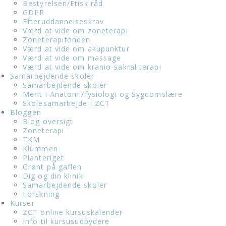
Bestyrelsen/Etisk råd
GDPR
Efteruddannelseskrav
Værd at vide om zoneterapi
Zoneterapifonden
Værd at vide om akupunktur
Værd at vide om massage
Værd at vide om kranio-sakral terapi
Samarbejdende skoler
Samarbejdende skoler
Merit i Anatomi/fysiologi og Sygdomslære
Skolesamarbejde i ZCT
Bloggen
Blog oversigt
Zoneterapi
TKM
Klummen
Planteriget
Grønt på gaflen
Dig og din klinik
Samarbejdende skoler
Forskning
Kurser
ZCT online kursuskalender
Info til kursusudbydere