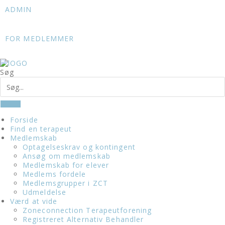
Skip
ADMIN
to
content
FOR MEDLEMMER
Søg
Forside
Find en terapeut
Medlemskab
Optagelseskrav og kontingent
Ansøg om medlemskab
Medlemskab for elever
Medlems fordele
Medlemsgrupper i ZCT
Udmeldelse
Værd at vide
Zoneconnection Terapeutforening
Registreret Alternativ Behandler