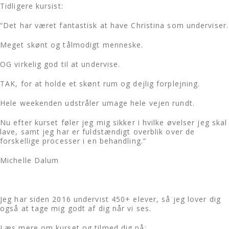
Tidligere kursist:
“Det har været fantastisk at have Christina som underviser.
Meget skønt og tålmodigt menneske.
OG virkelig god til at undervise.
TAK, for at holde et skønt rum og dejlig forplejning.
Hele weekenden udstråler umage hele vejen rundt.
Nu efter kurset føler jeg mig sikker i hvilke øvelser jeg skal
lave, samt jeg har er fuldstændigt overblik over de
forskellige processer i en behandling.”
Michelle Dalum
Jeg har siden 2016 undervist 450+ elever, så jeg lover dig
også at tage mig godt af dig når vi ses.
Læs mere om kurset og tilmed dig på: