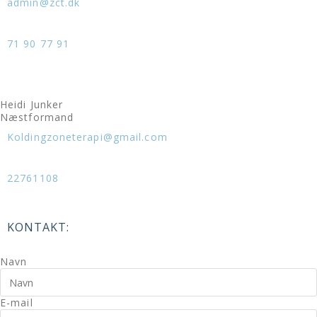
admin@zct.dk
71 90 77 91
Heidi Junker
Næstformand
Koldingzoneterapi@gmail.com
22761108
KONTAKT:
Navn
E-mail