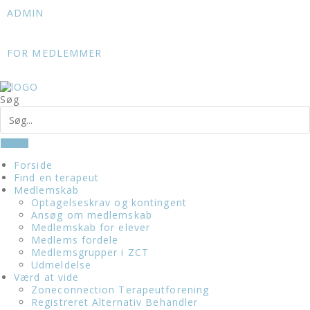
Skip
ADMIN
to
content
FOR MEDLEMMER
Søg
Forside
Find en terapeut
Medlemskab
Optagelseskrav og kontingent
Ansøg om medlemskab
Medlemskab for elever
Medlems fordele
Medlemsgrupper i ZCT
Udmeldelse
Værd at vide
Zoneconnection Terapeutforening
Registreret Alternativ Behandler