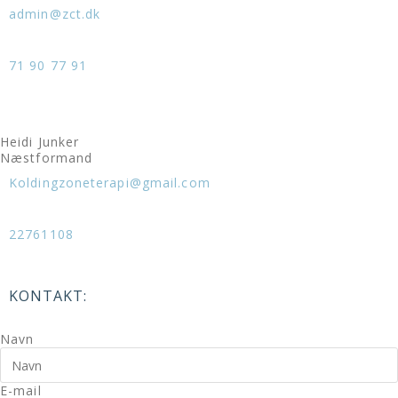
admin@zct.dk
71 90 77 91
Heidi Junker
Næstformand
Koldingzoneterapi@gmail.com
22761108
KONTAKT:
Navn
E-mail