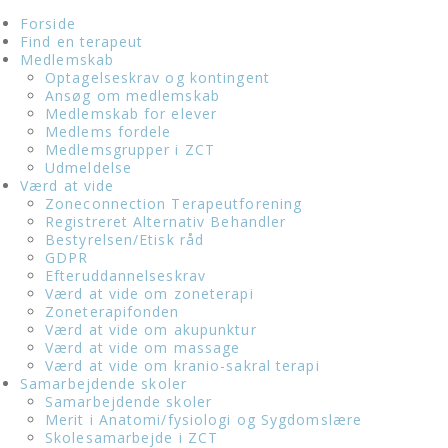
Forside
Find en terapeut
Medlemskab
Optagelseskrav og kontingent
Ansøg om medlemskab
Medlemskab for elever
Medlems fordele
Medlemsgrupper i ZCT
Udmeldelse
Værd at vide
Zoneconnection Terapeutforening
Registreret Alternativ Behandler
Bestyrelsen/Etisk råd
GDPR
Efteruddannelseskrav
Værd at vide om zoneterapi
Zoneterapifonden
Værd at vide om akupunktur
Værd at vide om massage
Værd at vide om kranio-sakral terapi
Samarbejdende skoler
Samarbejdende skoler
Merit i Anatomi/fysiologi og Sygdomslære
Skolesamarbejde i ZCT