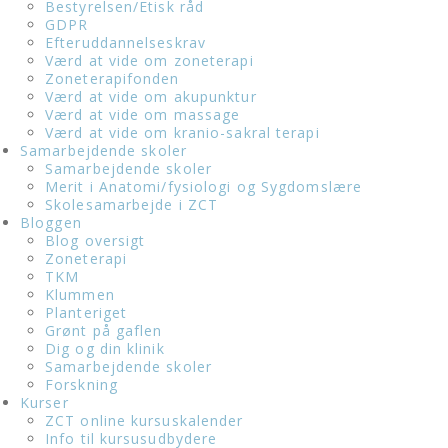
Bestyrelsen/Etisk råd
GDPR
Efteruddannelseskrav
Værd at vide om zoneterapi
Zoneterapifonden
Værd at vide om akupunktur
Værd at vide om massage
Værd at vide om kranio-sakral terapi
Samarbejdende skoler
Samarbejdende skoler
Merit i Anatomi/fysiologi og Sygdomslære
Skolesamarbejde i ZCT
Bloggen
Blog oversigt
Zoneterapi
TKM
Klummen
Planteriget
Grønt på gaflen
Dig og din klinik
Samarbejdende skoler
Forskning
Kurser
ZCT online kursuskalender
Info til kursusudbydere