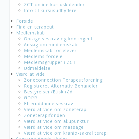
ZCT online kursuskalender
Info til kursusudbydere
Forside
Find en terapeut
Medlemskab
Optagelseskrav og kontingent
Ansøg om medlemskab
Medlemskab for elever
Medlems fordele
Medlemsgrupper i ZCT
Udmeldelse
Værd at vide
Zoneconnection Terapeutforening
Registreret Alternativ Behandler
Bestyrelsen/Etisk råd
GDPR
Efteruddannelseskrav
Værd at vide om zoneterapi
Zoneterapifonden
Værd at vide om akupunktur
Værd at vide om massage
Værd at vide om kranio-sakral terapi
Samarbejdende skoler