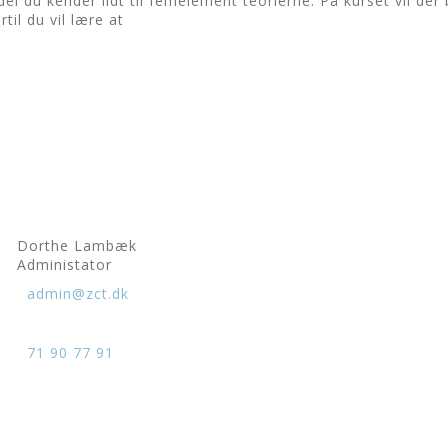
 du kender lidt til femelement teorierne. På kurset vil der b
il du vil lære at
.
Dorthe Lambæk
Administator
admin@zct.dk
71 90 77 91