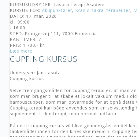
KURSUSUDBYDER: Lasota Terapi Akademi
KURSUS FOR:
Akupunktører
,
Kranio sakral terapeuter
,
M
DATO: 17. mar. 2026
kl.: 09:00
- 16:00
STED: Prangervej 111, 7000 Fredericia
RAB TIMER: 7
PRIS: 1.700,- kr.
Læs mere
CUPPING KURSUS
Underviser: Jan Lasota
Cupping kursus
Selve fremgangsmåden for cupping terapi er, at man anv
som man bruger til at skabe et lokalt vakuum med. I old
bambuscupper, som man opvarmede for at opnå dette 
Cupping terapi kan både anvendes som en selvstændig b
supplement til den terapi, man normalt udfører.
På dette cupping kursus vil blive gennemgået en del kine
tankemåder inden for den kinesiske medicin. Cupping ter