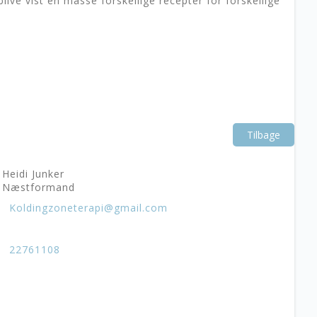
live vist en masse forskellige recepter for forskellige
Tilbage
Heidi Junker
Næstformand
Koldingzoneterapi@gmail.com
22761108