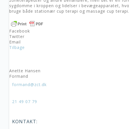
zoneterapeuter og andre behandlere, men det er en fordel
sygdomme i kroppen og lidelser i bevægeapparatet, hvort
bruge både stationær cup terapi og massage cup terapi
Facebook
Twitter
Email
Tilbage
Anette Hansen
Formand
formand@zct.dk
21 49 07 79
KONTAKT: