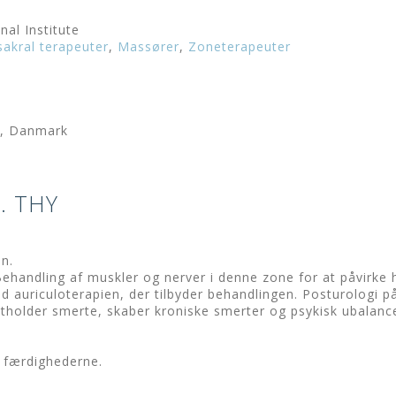
l Institute
sakral terapeuter
,
Massører
,
Zoneterapeuter
d, Danmark
. THY
n.
ehandling af muskler og nerver i denne zone for at påvirke h
uriculoterapien, der tilbyder behandlingen. Posturologi påv
tholder smerte, skaber kroniske smerter og psykisk ubalanc
e færdighederne.