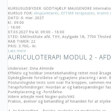
KURSUSUDBYDER: GODTHJÆLP MAUGENDRE Internationa
KURSUS FOR:
Akupunktører
,
EFTMR terapeuter
,
Kranio 
DATO: 6. mar. 2027
kl.: 09:00
- 16:00
07.03.2027 fra kl. 09:00 - 16:00
STED: GMIInstitute afd. THY, Asylgade 1B, 7700 Thiste
RAB TIMER: 22
PRIS: 3.700,- kr.
Læs mere
AURICULOTERAPI MODUL 2 - AFD
Underviser: Dina Alminde
Effektiv og holdbar smertebehandling rettet mod årsage
Dybdegående forståelse af rygsøjlens placering i øret. B
Posturologiske tests som svar fra kroppen, sammen med a
Terapiforhindringer: Hvordan ar og kæbespændinger fas
Punktplacering og -forståelse.
Videre arbejde med Nogier-puls/VAS
Praksis, øvelser og behandling af hinanden for at styrk
Ar-behandling – fysiske, psykiske og medicinske ar