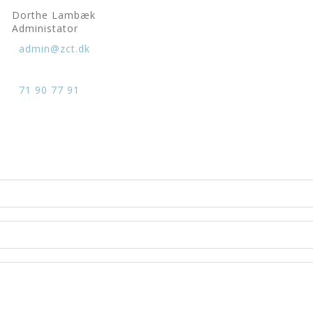
Dorthe Lambæk
Administator
admin@zct.dk
71 90 77 91