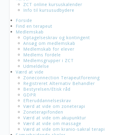
ZCT online kursuskalender
Info til kursusudbydere
Forside
Find en terapeut
Medlemskab
Optagelseskrav og kontingent
Ansøg om medlemskab
Medlemskab for elever
Medlems fordele
Medlemsgrupper i ZCT
Udmeldelse
Værd at vide
Zoneconnection Terapeutforening
Registreret Alternativ Behandler
Bestyrelsen/Etisk råd
GDPR
Efteruddannelseskrav
Værd at vide om zoneterapi
Zoneterapifonden
Værd at vide om akupunktur
Værd at vide om massage
Værd at vide om kranio-sakral terapi
Samarbejdende skoler