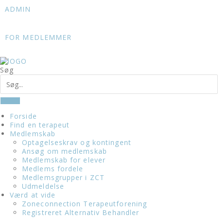
Skip
ADMIN
to
content
FOR MEDLEMMER
Søg
Forside
Find en terapeut
Medlemskab
Optagelseskrav og kontingent
Ansøg om medlemskab
Medlemskab for elever
Medlems fordele
Medlemsgrupper i ZCT
Udmeldelse
Værd at vide
Zoneconnection Terapeutforening
Registreret Alternativ Behandler