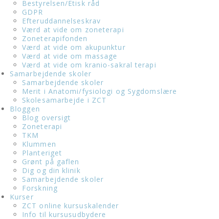
Bestyrelsen/Etisk råd
GDPR
Efteruddannelseskrav
Værd at vide om zoneterapi
Zoneterapifonden
Værd at vide om akupunktur
Værd at vide om massage
Værd at vide om kranio-sakral terapi
Samarbejdende skoler
Samarbejdende skoler
Merit i Anatomi/fysiologi og Sygdomslære
Skolesamarbejde i ZCT
Bloggen
Blog oversigt
Zoneterapi
TKM
Klummen
Planteriget
Grønt på gaflen
Dig og din klinik
Samarbejdende skoler
Forskning
Kurser
ZCT online kursuskalender
Info til kursusudbydere