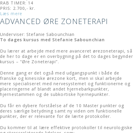
RAB TIMER: 14
PRIS: 2.700,- kr.
Læs mere
ADVANCED ØRE ZONETERAPI
Underviser: Stefanie Sabounchian
To dages kursus med Stefanie Sabounchian
Du lærer at arbejde med mere avanceret ørezoneterapi, så
de her to dage er en overbygning på det to dages begynder
kursus – “Øre Zoneterapi”.
Denne gang er det også med udgangspunkt i både de
franske og kinesiske ørezone kort, men vi skal arbejde
mere specialiseret med nervesystemet og funktionerne og
placeringerne af blandt andet hjernebarkpunkter,
hjernestammen og de subkortiske hjernepunkter.
Du får en dybere forståelse af de 10 Master punkter og
deres særlige betydning samt ny viden om funktionelle
punkter, der er relevante for de lærte protokoller.
Du kommer til at lære effektive protokoller til neurologiske
og stressrelaterede lidelser, som: