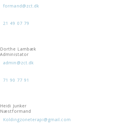
formand@zct.dk
21 49 07 79
Dorthe Lambæk
Administator
admin@zct.dk
71 90 77 91
Heidi Junker
Næstformand
Koldingzoneterapi@gmail.com