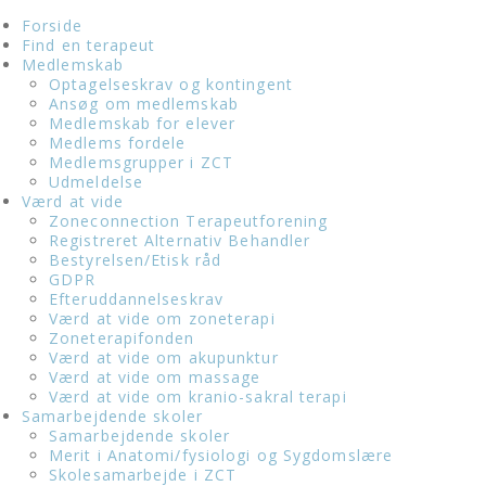
Forside
Find en terapeut
Medlemskab
Optagelseskrav og kontingent
Ansøg om medlemskab
Medlemskab for elever
Medlems fordele
Medlemsgrupper i ZCT
Udmeldelse
Værd at vide
Zoneconnection Terapeutforening
Registreret Alternativ Behandler
Bestyrelsen/Etisk råd
GDPR
Efteruddannelseskrav
Værd at vide om zoneterapi
Zoneterapifonden
Værd at vide om akupunktur
Værd at vide om massage
Værd at vide om kranio-sakral terapi
Samarbejdende skoler
Samarbejdende skoler
Merit i Anatomi/fysiologi og Sygdomslære
Skolesamarbejde i ZCT