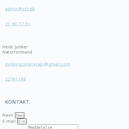
admin@zct.dk
71 90 77 91
Heidi Junker
Næstformand
Koldingzoneterapi@gmail.com
22761108
KONTAKT:
Navn
E-mail