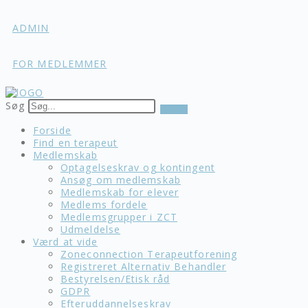
Skip
to
ADMIN
content
FOR MEDLEMMER
Søg
Forside
Find en terapeut
Medlemskab
Optagelseskrav og kontingent
Ansøg om medlemskab
Medlemskab for elever
Medlems fordele
Medlemsgrupper i ZCT
Udmeldelse
Værd at vide
Zoneconnection Terapeutforening
Registreret Alternativ Behandler
Bestyrelsen/Etisk råd
GDPR
Efteruddannelseskrav