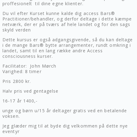
proffesionelt til dine egne klienter.
Du vil efter Kurset kunne kalde dig access Bars®
Practitioner/behandler, og derfor deltage i dette kæmpe
netværk, der er på tværs af hele landet og for den sags
skyld verden
Dette kursus er også adgangsgivende, så du kan deltage
i de mange Bars® bytte arrangementer, rundt omkring i
landet, samt til en lang række andre Access
consciousness kurser.
Facilitator: John Mørch
Varighed: 8 timer
Pris 2800 kr.
Halv pris ved gentagelse
16-17 år 1400,-
unge og børn u/15 år deltager gratis ved en betalende
voksen.
Jeg glæder mig til at byde dig velkommen på dette nye
eventyr