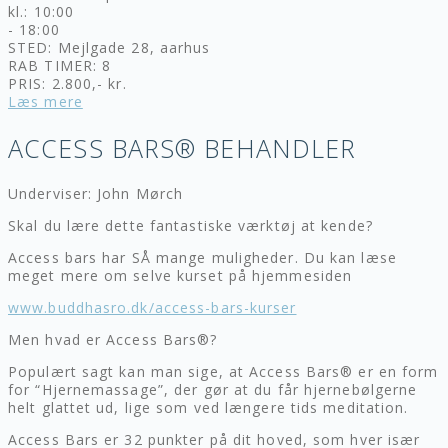
kl.: 10:00
- 18:00
STED: Mejlgade 28, aarhus
RAB TIMER: 8
PRIS: 2.800,- kr.
Læs mere
ACCESS BARS® BEHANDLER
Underviser: John Mørch
Skal du lære dette fantastiske værktøj at kende?
Access bars har SÅ mange muligheder. Du kan læse
meget mere om selve kurset på hjemmesiden
www.buddhasro.dk/access-bars-kurser
Men hvad er Access Bars®?
Populært sagt kan man sige, at Access Bars® er en form
for “Hjernemassage”, der gør at du får hjernebølgerne
helt glattet ud, lige som ved længere tids meditation.
Access Bars er 32 punkter på dit hoved, som hver især