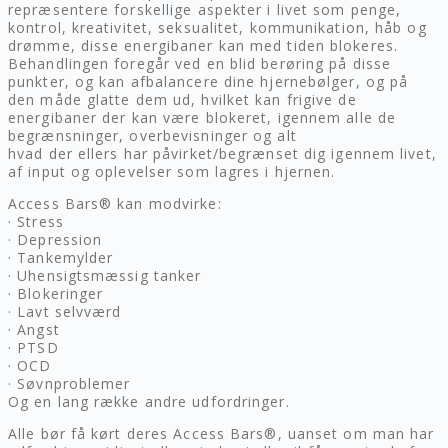
repræsentere forskellige aspekter i livet som penge,
kontrol, kreativitet, seksualitet, kommunikation, håb og
drømme, disse energibaner kan med tiden blokeres.
Behandlingen foregår ved en blid berøring på disse
punkter, og kan afbalancere dine hjernebølger, og på
den måde glatte dem ud, hvilket kan frigive de
energibaner der kan være blokeret, igennem alle de
begrænsninger, overbevisninger og alt
hvad der ellers har påvirket/begrænset dig igennem livet,
af input og oplevelser som lagres i hjernen.
Access Bars® kan modvirke:
· Stress
· Depression
· Tankemylder
· Uhensigtsmæssig tanker
· Blokeringer
· Lavt selvværd
· Angst
· PTSD
· OCD
· Søvnproblemer
Og en lang række andre udfordringer.
Alle bør få kørt deres Access Bars®, uanset om man har