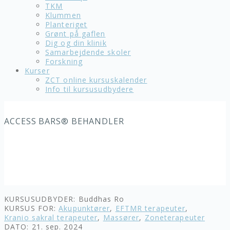
TKM
Klummen
Planteriget
Grønt på gaflen
Dig og din klinik
Samarbejdende skoler
Forskning
Kurser
ZCT online kursuskalender
Info til kursusudbydere
ACCESS BARS® BEHANDLER
KURSUSUDBYDER: Buddhas Ro
KURSUS FOR:
Akupunktører
,
EFTMR terapeuter
,
Kranio sakral terapeuter
,
Massører
,
Zoneterapeuter
DATO: 21. sep. 2024