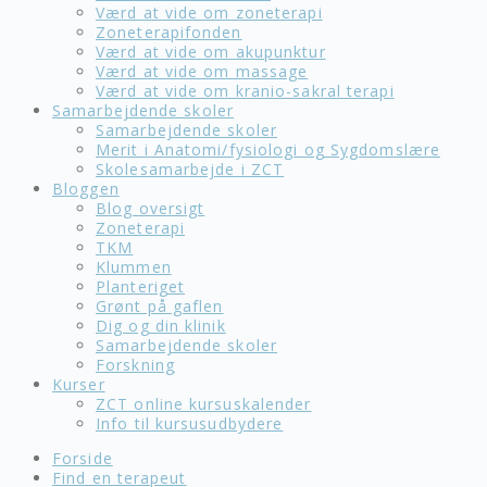
Værd at vide om zoneterapi
Zoneterapifonden
Værd at vide om akupunktur
Værd at vide om massage
Værd at vide om kranio-sakral terapi
Samarbejdende skoler
Samarbejdende skoler
Merit i Anatomi/fysiologi og Sygdomslære
Skolesamarbejde i ZCT
Bloggen
Blog oversigt
Zoneterapi
TKM
Klummen
Planteriget
Grønt på gaflen
Dig og din klinik
Samarbejdende skoler
Forskning
Kurser
ZCT online kursuskalender
Info til kursusudbydere
Forside
Find en terapeut