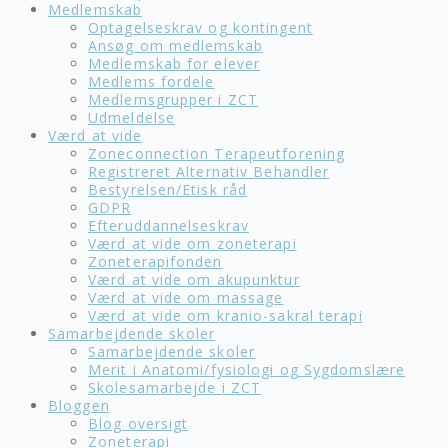
Medlemskab
Optagelseskrav og kontingent
Ansøg om medlemskab
Medlemskab for elever
Medlems fordele
Medlemsgrupper i ZCT
Udmeldelse
Værd at vide
Zoneconnection Terapeutforening
Registreret Alternativ Behandler
Bestyrelsen/Etisk råd
GDPR
Efteruddannelseskrav
Værd at vide om zoneterapi
Zoneterapifonden
Værd at vide om akupunktur
Værd at vide om massage
Værd at vide om kranio-sakral terapi
Samarbejdende skoler
Samarbejdende skoler
Merit i Anatomi/fysiologi og Sygdomslære
Skolesamarbejde i ZCT
Bloggen
Blog oversigt
Zoneterapi