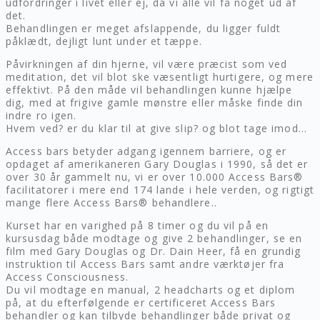
udfordringer i livet eller ej, da vi alle vil få noget ud af
det.
Behandlingen er meget afslappende, du ligger fuldt
påklædt, dejligt lunt under et tæppe.
Påvirkningen af din hjerne, vil være præcist som ved
meditation, det vil blot ske væsentligt hurtigere, og mere
effektivt. På den måde vil behandlingen kunne hjælpe
dig, med at frigive gamle mønstre eller måske finde din
indre ro igen.
Hvem ved? er du klar til at give slip? og blot tage imod…
Access bars betyder adgang igennem barriere, og er
opdaget af amerikaneren Gary Douglas i 1990, så det er
over 30 år gammelt nu, vi er over 10.000 Access Bars®
facilitatorer i mere end 174 lande i hele verden, og rigtigt
mange flere Access Bars® behandlere..
Kurset har en varighed på 8 timer og du vil på en
kursusdag både modtage og give 2 behandlinger, se en
film med Gary Douglas og Dr. Dain Heer, få en grundig
instruktion til Access Bars samt andre værktøjer fra
Access Consciousness.
Du vil modtage en manual, 2 headcharts og et diplom
på, at du efterfølgende er certificeret Access Bars
behandler og kan tilbyde behandlinger både privat og