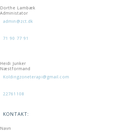
Dorthe Lambæk
Administator
admin@zct.dk
71 90 77 91
Heidi Junker
Næstformand
Koldingzoneterapi@gmail.com
22761108
KONTAKT:
Navn