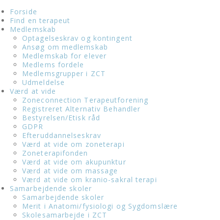
Forside
Find en terapeut
Medlemskab
Optagelseskrav og kontingent
Ansøg om medlemskab
Medlemskab for elever
Medlems fordele
Medlemsgrupper i ZCT
Udmeldelse
Værd at vide
Zoneconnection Terapeutforening
Registreret Alternativ Behandler
Bestyrelsen/Etisk råd
GDPR
Efteruddannelseskrav
Værd at vide om zoneterapi
Zoneterapifonden
Værd at vide om akupunktur
Værd at vide om massage
Værd at vide om kranio-sakral terapi
Samarbejdende skoler
Samarbejdende skoler
Merit i Anatomi/fysiologi og Sygdomslære
Skolesamarbejde i ZCT