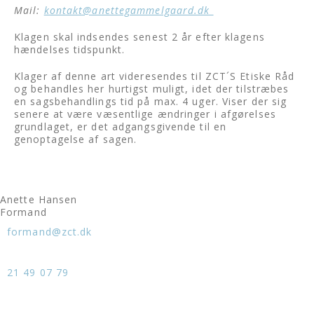
Mail:
kontakt@anettegammelgaard.dk
Klagen skal indsendes senest 2 år efter klagens
hændelses tidspunkt.
Klager af denne art videresendes til ZCT´S Etiske Råd
og behandles her hurtigst muligt, idet der tilstræbes
en sagsbehandlings tid på max. 4 uger. Viser der sig
senere at være væsentlige ændringer i afgørelses
grundlaget, er det adgangsgivende til en
genoptagelse af sagen.
Anette Hansen
Formand
formand@zct.dk
21 49 07 79