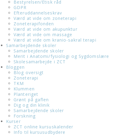
Bestyrelsen/Etisk råd
GDPR
Efteruddannelseskrav
Værd at vide om zoneterapi
Zoneterapifonden
Værd at vide om akupunktur
Værd at vide om massage
Værd at vide om kranio-sakral terapi
Samarbejdende skoler
Samarbejdende skoler
Merit i Anatomi/fysiologi og Sygdomslære
Skolesamarbejde i ZCT
Bloggen
Blog oversigt
Zoneterapi
TKM
Klummen
Planteriget
Grønt på gaflen
Dig og din klinik
Samarbejdende skoler
Forskning
Kurser
ZCT online kursuskalender
Info til kursusudbydere