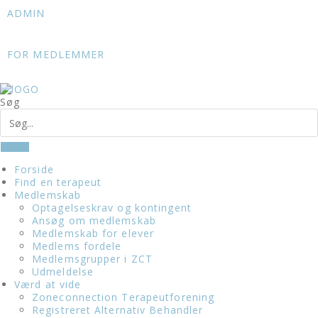
Skip
ADMIN
to
content
FOR MEDLEMMER
Søg
Forside
Find en terapeut
Medlemskab
Optagelseskrav og kontingent
Ansøg om medlemskab
Medlemskab for elever
Medlems fordele
Medlemsgrupper i ZCT
Udmeldelse
Værd at vide
Zoneconnection Terapeutforening
Registreret Alternativ Behandler