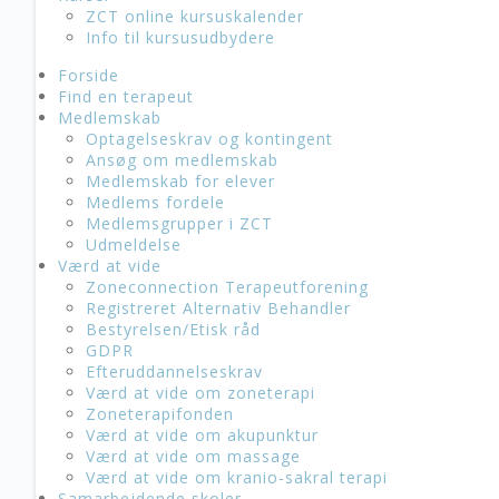
ZCT online kursuskalender
Info til kursusudbydere
Forside
Find en terapeut
Medlemskab
Optagelseskrav og kontingent
Ansøg om medlemskab
Medlemskab for elever
Medlems fordele
Medlemsgrupper i ZCT
Udmeldelse
Værd at vide
Zoneconnection Terapeutforening
Registreret Alternativ Behandler
Bestyrelsen/Etisk råd
GDPR
Efteruddannelseskrav
Værd at vide om zoneterapi
Zoneterapifonden
Værd at vide om akupunktur
Værd at vide om massage
Værd at vide om kranio-sakral terapi
Samarbejdende skoler