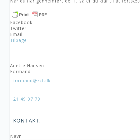
Når du har gennemført del 1, så er du klar til at fortsæ
Facebook
Twitter
Email
Tilbage
Anette Hansen
Formand
formand@zct.dk
21 49 07 79
KONTAKT:
Navn