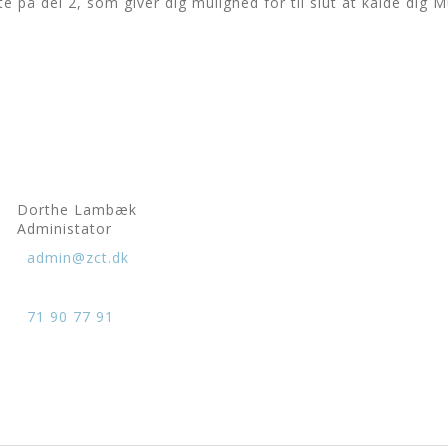
tte på del 2, som giver dig mulighed for til slut at kalde di
Dorthe Lambæk
Administator
admin@zct.dk
71 90 77 91