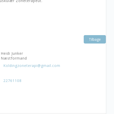
g Muskulær Zoneterapeut.
Tilbage
Heidi Junker
Næstformand
Koldingzoneterapi@gmail.com
22761108