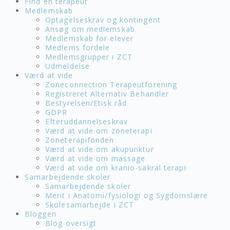
Find en terapeut
Medlemskab
Optagelseskrav og kontingent
Ansøg om medlemskab
Medlemskab for elever
Medlems fordele
Medlemsgrupper i ZCT
Udmeldelse
Værd at vide
Zoneconnection Terapeutforening
Registreret Alternativ Behandler
Bestyrelsen/Etisk råd
GDPR
Efteruddannelseskrav
Værd at vide om zoneterapi
Zoneterapifonden
Værd at vide om akupunktur
Værd at vide om massage
Værd at vide om kranio-sakral terapi
Samarbejdende skoler
Samarbejdende skoler
Merit i Anatomi/fysiologi og Sygdomslære
Skolesamarbejde i ZCT
Bloggen
Blog oversigt