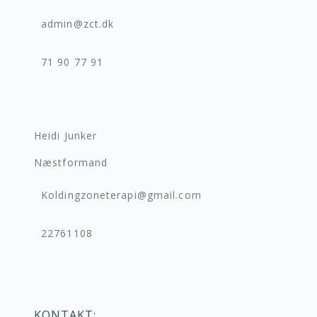
admin@zct.dk
71 90 77 91
Heidi Junker
Næstformand
Koldingzoneterapi@gmail.com
22761108
KONTAKT: