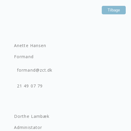
Tilbage
Anette Hansen
Formand
formand@zct.dk
21 49 07 79
Dorthe Lambæk
Administator