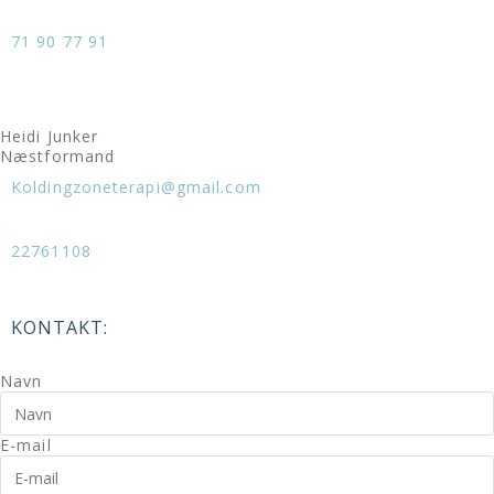
71 90 77 91
Heidi Junker
Næstformand
Koldingzoneterapi@gmail.com
22761108
KONTAKT:
Navn
E-mail