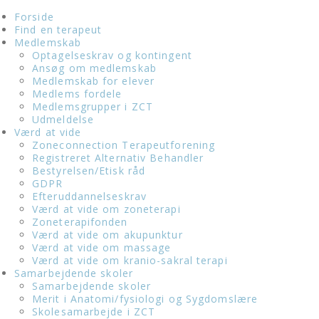
Forside
Find en terapeut
Medlemskab
Optagelseskrav og kontingent
Ansøg om medlemskab
Medlemskab for elever
Medlems fordele
Medlemsgrupper i ZCT
Udmeldelse
Værd at vide
Zoneconnection Terapeutforening
Registreret Alternativ Behandler
Bestyrelsen/Etisk råd
GDPR
Efteruddannelseskrav
Værd at vide om zoneterapi
Zoneterapifonden
Værd at vide om akupunktur
Værd at vide om massage
Værd at vide om kranio-sakral terapi
Samarbejdende skoler
Samarbejdende skoler
Merit i Anatomi/fysiologi og Sygdomslære
Skolesamarbejde i ZCT