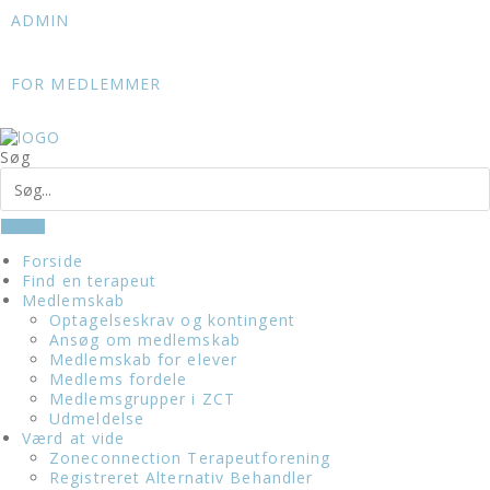
Skip
ADMIN
to
content
FOR MEDLEMMER
Søg
Forside
Find en terapeut
Medlemskab
Optagelseskrav og kontingent
Ansøg om medlemskab
Medlemskab for elever
Medlems fordele
Medlemsgrupper i ZCT
Udmeldelse
Værd at vide
Zoneconnection Terapeutforening
Registreret Alternativ Behandler