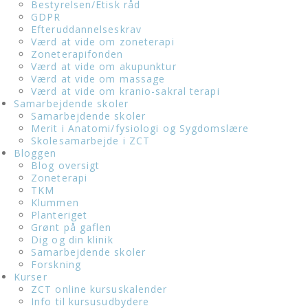
Bestyrelsen/Etisk råd
GDPR
Efteruddannelseskrav
Værd at vide om zoneterapi
Zoneterapifonden
Værd at vide om akupunktur
Værd at vide om massage
Værd at vide om kranio-sakral terapi
Samarbejdende skoler
Samarbejdende skoler
Merit i Anatomi/fysiologi og Sygdomslære
Skolesamarbejde i ZCT
Bloggen
Blog oversigt
Zoneterapi
TKM
Klummen
Planteriget
Grønt på gaflen
Dig og din klinik
Samarbejdende skoler
Forskning
Kurser
ZCT online kursuskalender
Info til kursusudbydere