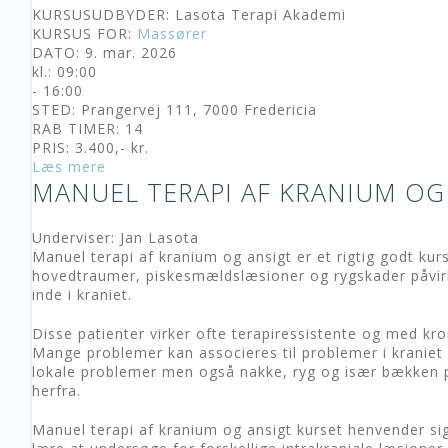
KURSUSUDBYDER: Lasota Terapi Akademi
KURSUS FOR:
Massører
DATO: 9. mar. 2026
kl.: 09:00
- 16:00
STED: Prangervej 111, 7000 Fredericia
RAB TIMER: 14
PRIS: 3.400,- kr.
Læs mere
MANUEL TERAPI AF KRANIUM OG
Underviser: Jan Lasota
Manuel terapi af kranium og ansigt er et rigtig godt kur
hovedtraumer, piskesmældslæsioner og rygskader påvi
inde i kraniet.
Disse patienter virker ofte terapiressistente og med kr
Mange problemer kan associeres til problemer i kraniet o
lokale problemer men også nakke, ryg og især bækken
herfra.
Manuel terapi af kranium og ansigt kurset henvender sig 