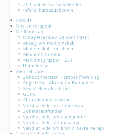
ZCT online kursuskalender
Info til kursusudbydere
Forside
Find en terapeut
Medlemskab
Optagelseskrav og kontingent
Ansøg om medlemskab
Medlemskab for elever
Medlems fordele
Medlemsgrupper i ZCT
Udmeldelse
Værd at vide
Zoneconnection Terapeutforening
Registreret Alternativ Behandler
Bestyrelsen/Etisk råd
GDPR
Efteruddannelseskrav
Værd at vide om zoneterapi
Zoneterapifonden
Værd at vide om akupunktur
Værd at vide om massage
Værd at vide om kranio-sakral terapi
Samarbejdende skoler