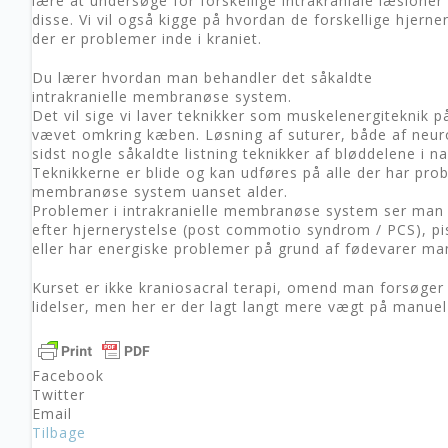
lære at undersøge for forskellige intrakraniale læsione
disse. Vi vil også kigge på hvordan de forskellige hjerne
der er problemer inde i kraniet.
Du lærer hvordan man behandler det såkaldte
intrakranielle membranøse system.
Det vil sige vi laver teknikker som muskelenergiteknik
vævet omkring kæben. Løsning af suturer, både af neuro
sidst nogle såkaldte listning teknikker af bløddelene i n
Teknikkerne er blide og kan udføres på alle der har probl
membranøse system uanset alder.
Problemer i intrakranielle membranøse system ser man 
efter hjernerystelse (post commotio syndrom / PCS), pi
eller har energiske problemer på grund af fødevarer man
Kurset er ikke kraniosacral terapi, omend man forsøge
lidelser, men her er der lagt langt mere vægt på manuel 
Facebook
Twitter
Email
Tilbage