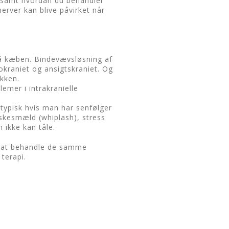
r samt hvordan du behandler
nerver kan blive påvirket når
 på kæben. Bindevævsløsning af
kraniet og ansigtskraniet. Og
akken.
emer i intrakranielle
typisk hvis man har senfølger
skesmæld (whiplash), stress
 ikke kan tåle.
r at behandle de samme
terapi.