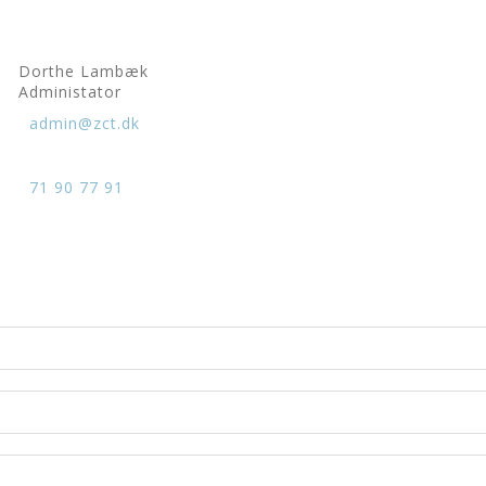
Dorthe Lambæk
Administator
admin@zct.dk
71 90 77 91