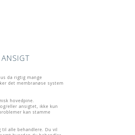
 ANSIGT
sus da rigtig mange
rker det membranøse system
onisk hovedpine.
g/eller ansigtet, ikke kun
 problemer kan stamme
til alle behandlere. Du vil