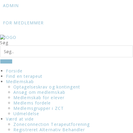
Skip
ADMIN
to
content
FOR MEDLEMMER
Søg
Forside
Find en terapeut
Medlemskab
Optagelseskrav og kontingent
Ansøg om medlemskab
Medlemskab for elever
Medlems fordele
Medlemsgrupper i ZCT
Udmeldelse
Værd at vide
Zoneconnection Terapeutforening
Registreret Alternativ Behandler