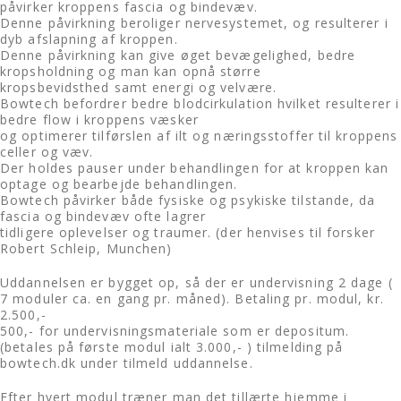
påvirker kroppens fascia og bindevæv.
Denne påvirkning beroliger nervesystemet, og resulterer i
dyb afslapning af kroppen.
Denne påvirkning kan give øget bevægelighed, bedre
kropsholdning og man kan opnå større
kropsbevidsthed samt energi og velvære.
Bowtech befordrer bedre blodcirkulation hvilket resulterer i
bedre flow i kroppens væsker
og optimerer tilførslen af ilt og næringsstoffer til kroppens
celler og væv.
Der holdes pauser under behandlingen for at kroppen kan
optage og bearbejde behandlingen.
Bowtech påvirker både fysiske og psykiske tilstande, da
fascia og bindevæv ofte lagrer
tidligere oplevelser og traumer. (der henvises til forsker
Robert Schleip, Munchen)
Uddannelsen er bygget op, så der er undervisning 2 dage (
7 moduler ca. en gang pr. måned). Betaling pr. modul, kr.
2.500,-
500,- for undervisningsmateriale som er depositum.
(betales på første modul ialt 3.000,- ) tilmelding på
bowtech.dk under tilmeld uddannelse.
Efter hvert modul træner man det tillærte hjemme i