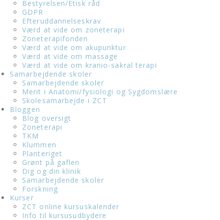
Bestyrelsen/Etisk råd
GDPR
Efteruddannelseskrav
Værd at vide om zoneterapi
Zoneterapifonden
Værd at vide om akupunktur
Værd at vide om massage
Værd at vide om kranio-sakral terapi
Samarbejdende skoler
Samarbejdende skoler
Merit i Anatomi/fysiologi og Sygdomslære
Skolesamarbejde i ZCT
Bloggen
Blog oversigt
Zoneterapi
TKM
Klummen
Planteriget
Grønt på gaflen
Dig og din klinik
Samarbejdende skoler
Forskning
Kurser
ZCT online kursuskalender
Info til kursusudbydere