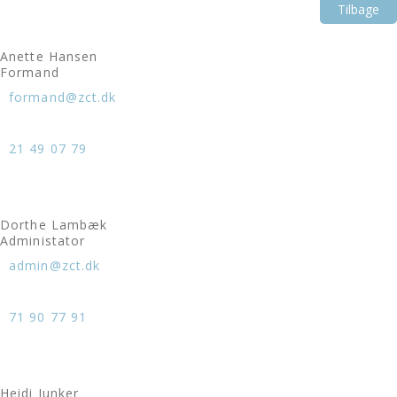
Tilbage
Anette Hansen
Formand
formand@zct.dk
21 49 07 79
Dorthe Lambæk
Administator
admin@zct.dk
71 90 77 91
Heidi Junker