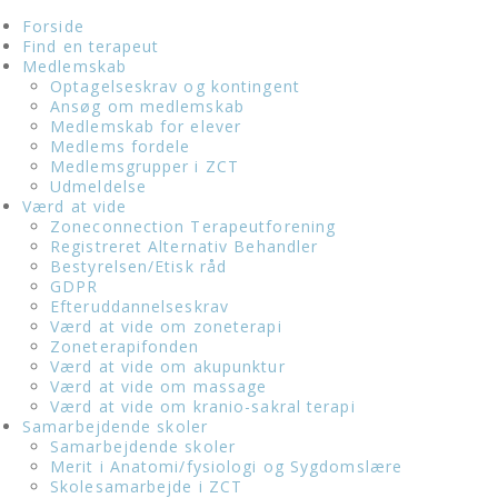
Forside
Find en terapeut
Medlemskab
Optagelseskrav og kontingent
Ansøg om medlemskab
Medlemskab for elever
Medlems fordele
Medlemsgrupper i ZCT
Udmeldelse
Værd at vide
Zoneconnection Terapeutforening
Registreret Alternativ Behandler
Bestyrelsen/Etisk råd
GDPR
Efteruddannelseskrav
Værd at vide om zoneterapi
Zoneterapifonden
Værd at vide om akupunktur
Værd at vide om massage
Værd at vide om kranio-sakral terapi
Samarbejdende skoler
Samarbejdende skoler
Merit i Anatomi/fysiologi og Sygdomslære
Skolesamarbejde i ZCT