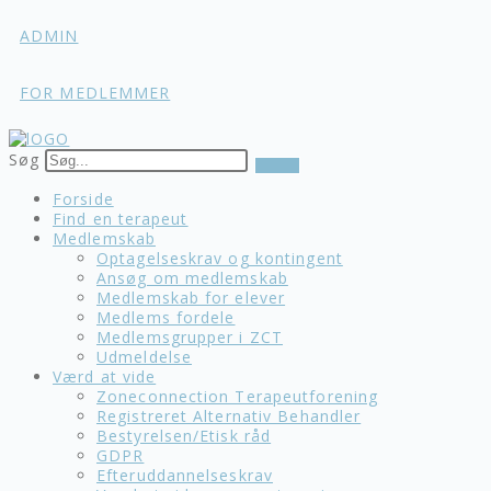
Skip
ADMIN
to
content
FOR MEDLEMMER
Søg
Forside
Find en terapeut
Medlemskab
Optagelseskrav og kontingent
Ansøg om medlemskab
Medlemskab for elever
Medlems fordele
Medlemsgrupper i ZCT
Udmeldelse
Værd at vide
Zoneconnection Terapeutforening
Registreret Alternativ Behandler
Bestyrelsen/Etisk råd
GDPR
Efteruddannelseskrav