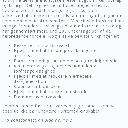
at styrke deres immunsystem efter sygdom, kemoterapi
og kirurgi. Det regnes dertil for et meget effektivt,
bevisbaseret middel til angst og stress, som
virker ved at sænke cortisol niveauerne og efterligne de
hæmmende neurotransmittere. Medicinske forskere har i
mange år studeret ashwagandha med stor interesse og
har gennemført mere end 200 undersøgelser af de
helbredende fordele. Nogle af de beviste virkninger er:
Beskytter immunforsvaret
Hjælper med at bekæmpe virkningerne
af stress
Forbedrer læring, hukommelse og reaktionstid
Reducerer angst og depression uden at
forårsage døsighed
Hjælper med at reducere hjernecelle
degeneration
Stabiliserer blodsukker
Hjælper med at sænke kolesterolet
Fremmer ny nervevækst
En blomtrende fætter til vores dejlige tomat, som vi
absolut ikke bør undvære i urtemedicinskabet
Fra Zoneconnection blad nr. 18/2