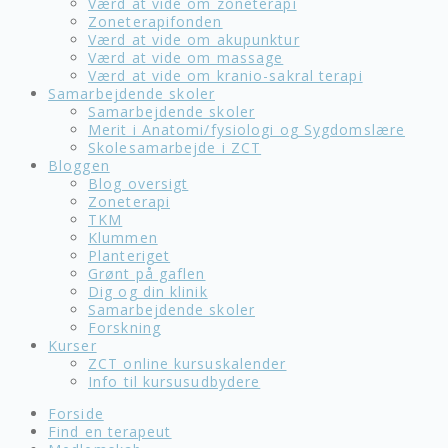
Værd at vide om zoneterapi
Zoneterapifonden
Værd at vide om akupunktur
Værd at vide om massage
Værd at vide om kranio-sakral terapi
Samarbejdende skoler
Samarbejdende skoler
Merit i Anatomi/fysiologi og Sygdomslære
Skolesamarbejde i ZCT
Bloggen
Blog oversigt
Zoneterapi
TKM
Klummen
Planteriget
Grønt på gaflen
Dig og din klinik
Samarbejdende skoler
Forskning
Kurser
ZCT online kursuskalender
Info til kursusudbydere
Forside
Find en terapeut