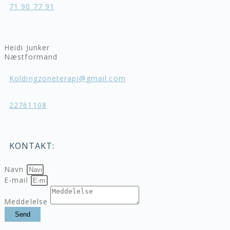
71 90 77 91
Heidi Junker
Næstformand
Koldingzoneterapi@gmail.com
22761108
KONTAKT:
Navn
E-mail
Meddelelse
Send