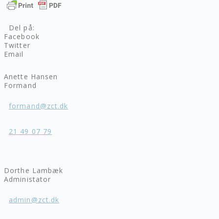
Del på:
Facebook
Twitter
Email
Anette Hansen
Formand
formand@zct.dk
21 49 07 79
Dorthe Lambæk
Administator
admin@zct.dk