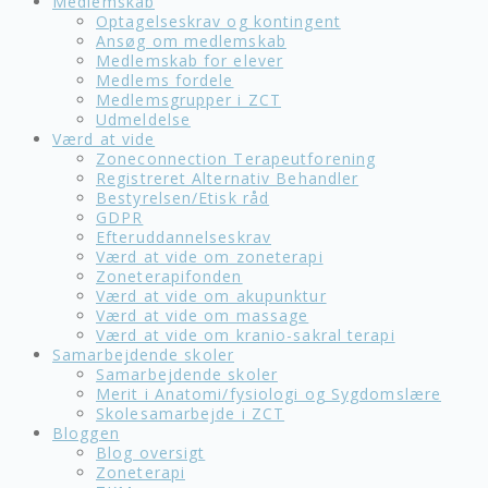
Medlemskab
Optagelseskrav og kontingent
Ansøg om medlemskab
Medlemskab for elever
Medlems fordele
Medlemsgrupper i ZCT
Udmeldelse
Værd at vide
Zoneconnection Terapeutforening
Registreret Alternativ Behandler
Bestyrelsen/Etisk råd
GDPR
Efteruddannelseskrav
Værd at vide om zoneterapi
Zoneterapifonden
Værd at vide om akupunktur
Værd at vide om massage
Værd at vide om kranio-sakral terapi
Samarbejdende skoler
Samarbejdende skoler
Merit i Anatomi/fysiologi og Sygdomslære
Skolesamarbejde i ZCT
Bloggen
Blog oversigt
Zoneterapi