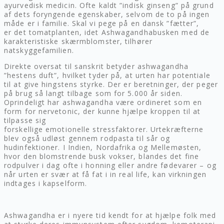
ayurvedisk medicin. Ofte kaldt ”indisk ginseng” på grund
af dets foryngende egenskaber, selvom de to på ingen
måde er i familie. Skal vi pege på en dansk ”fætter”,
er det tomatplanten, idet Ashwagandhabusken med de
karakteristiske skærmblomster, tilhører
natskyggefamilien.
Direkte oversat til sanskrit betyder ashwagandha
”hestens duft”, hvilket tyder på, at urten har potentiale
til at give hingstens styrke. Der er beretninger, der peger
på brug så langt tilbage som for 5.000 år siden.
Oprindeligt har ashwagandha være ordineret som en
form for nervetonic, der kunne hjælpe kroppen til at
tilpasse sig
forskellige emotionelle stressfaktorer. Urtekræfterne
blev også udløst gennem rodpasta til sår og
hudinfektioner. I Indien, Nordafrika og Mellemøsten,
hvor den blomstrende busk vokser, blandes det fine
rodpulver i dag ofte i honning eller andre fødevarer – og
når urten er svær at få fat i in real life, kan virkningen
indtages i kapselform.
Ashwagandha er i nyere tid kendt for at hjælpe folk med